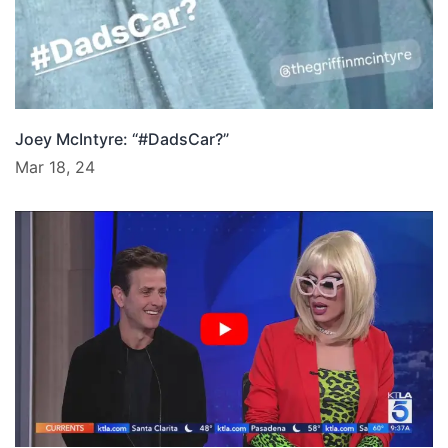
Joey McIntyre: “#DadsCar?”
Mar 18, 24