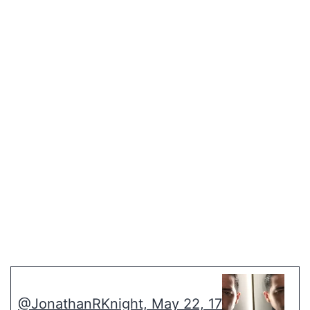
@JonathanRKnight, May 22, 17