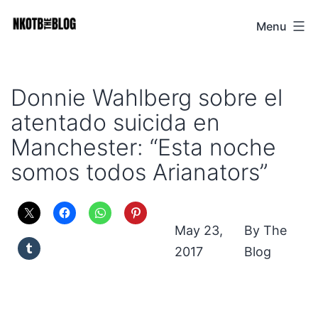
Skip
Menu
NKOTB
to
The
content
Blog
Donnie Wahlberg sobre el
atentado suicida en
Manchester: “Esta noche
somos todos Arianators”
May 23,
The
2017
Blog