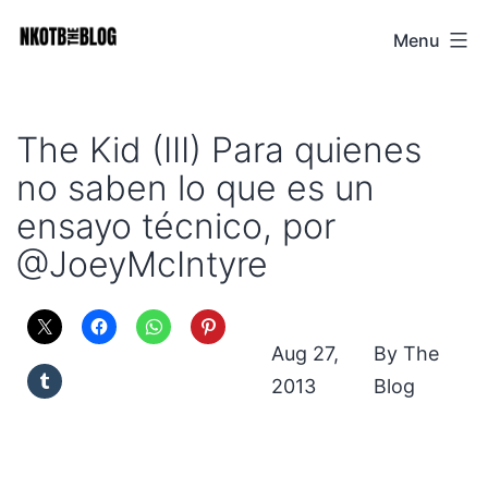
Skip
Menu
NKOTB
to
The
content
Blog
The Kid (III) Para quienes
no saben lo que es un
ensayo técnico, por
@JoeyMcIntyre
Aug 27,
The
2013
Blog