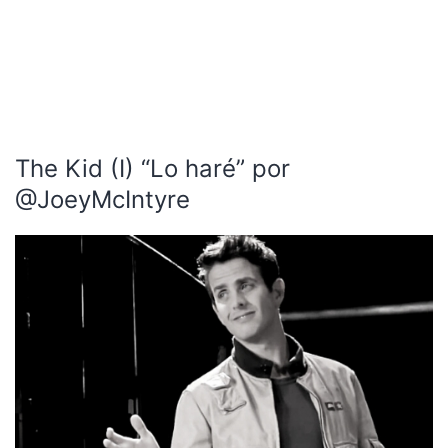
The Kid (I) “Lo haré” por
@JoeyMcIntyre